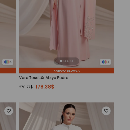
4
4
KARGO BEDAVA
Vera Tesettür Abiye Pudra
178.38$
270.27$