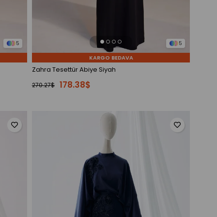
5
5
KARGO BEDAVA
Zahra Tesettür Abiye Siyah
178.38$
270.27$