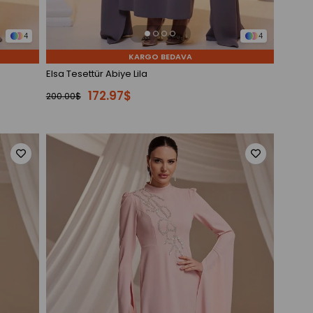
4
4
KARGO BEDAVA
Elsa Tesettür Abiye Lila
172.97$
200.00$