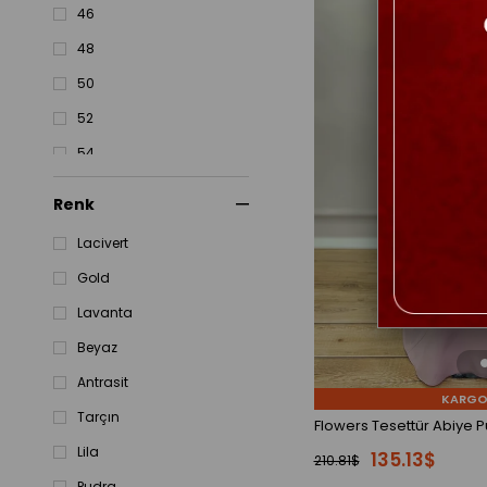
46
48
50
52
54
56
Renk
58
Lacivert
60
Gold
62
Lavanta
64
Beyaz
Antrasit
KARGO
Tarçın
Flowers Tesettür Abiye 
Lila
135.13$
210.81$
Pudra