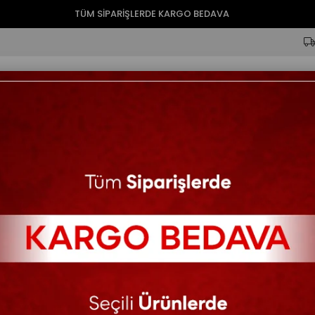
TÜM SİPARİŞLERDE KARGO BEDAVA
ik
Tulum
Ferace
Ceket
Pantolon
Şal
Büyük Beden