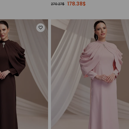
178.38$
270.27$