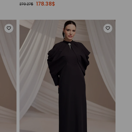
178.38$
270.27$