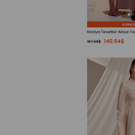
Zümrüt
Kahverengi
KARGO
Kiremit
Nadya Tesettür Abiye Ta
Rose
140.54$
167.56$
Bebe Mavi
Kırmızı
Saks
Mürdüm