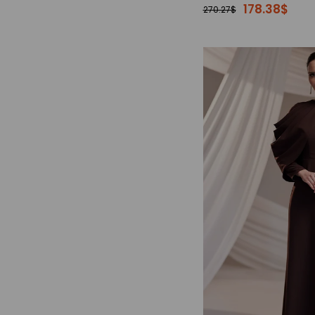
178.38$
270.27$