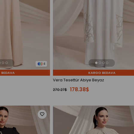
4
 BEDAVA
KARGO BEDAVA
Vera Tesettür Abiye Beyaz
178.38$
270.27$