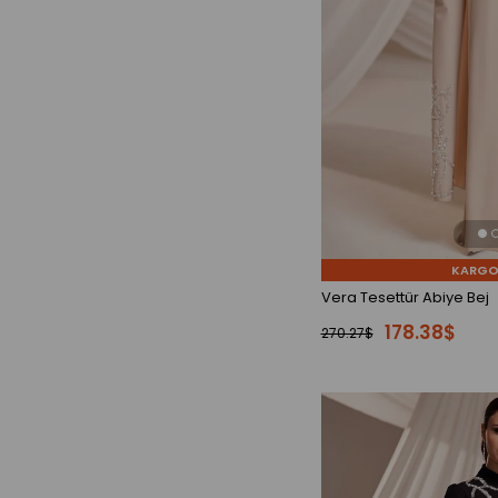
KARGO
Vera Tesettür Abiye Bej
178.38$
270.27$