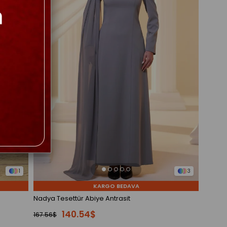
1
3
KARGO BEDAVA
Nadya Tesettür Abiye Antrasit
140.54$
167.56$