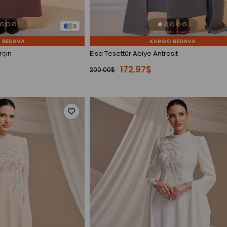
3
 BEDAVA
KARGO BEDAVA
rçın
Elsa Tesettür Abiye Antrasit
172.97$
200.00$