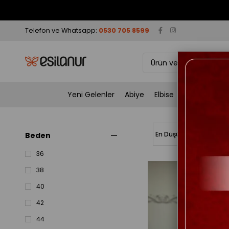
Telefon ve Whatsapp:
0530 705 8599
Yeni Gelenler
Abiye
Elbise
Takım
Tun
Beden
36
38
40
42
44