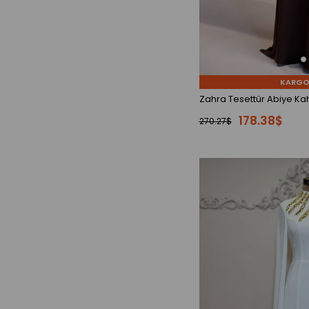
KARGO
Zahra Tesettür Abiye Ka
178.38$
270.27$