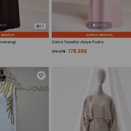
5
 BEDAVA
KARGO BEDAVA
hverengi
Zahra Tesettür Abiye Pudra
178.38$
270.27$