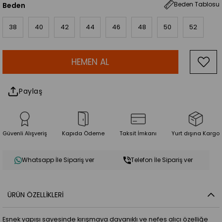
Beden Tablosu
Beden
38
40
42
44
46
48
50
52
Paylaş
Güvenli Alışveriş
Kapıda Ödeme
Taksit İmkanı
Yurt dışına Kargo
Whatsapp İle Sipariş ver
Telefon İle Sipariş ver
ÜRÜN ÖZELLIKLERI
Esnek yapısı sayesinde kırışmaya dayanıklı ve nefes alıcı özelliğe