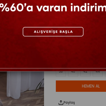
Diğer Renkler
Beden
38
40
42
44
Paylaş