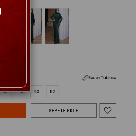
Beden Tablosu
46
48
50
52