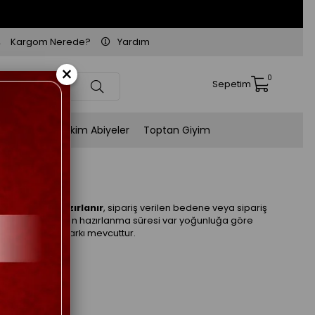
Kargom Nerede?
Yardım
×
0
Sepetim
Kişiye Özel Dikim Abiyeler
Toptan Giyim
Bej
riş üzerine hazırlanır
, sipariş verilen bedene veya sipariş
hazırlanır. 3-7 gün hazırlanma süresi var yoğunluğa göre
ne göre fiyat farkı mevcuttur.