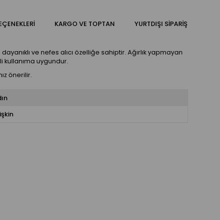
EÇENEKLERI
KARGO VE TOPTAN
YURTDIŞI SIPARIŞ
dayanıklı ve nefes alıcı özelliğe sahiptir. Ağırlık yapmayan
eli kullanıma uygundur.
 önerilir.
dın
işkin