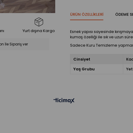
ÜRÜN ÖZELLIKLERI
ÖDEME S
anı
Yurt dışına Kargo
Esnek yapısı sayesinde kırışmaya 
kumaş özelliği ile sık ve uzun sür
on İle Sipariş ver
Sadece Kuru Temizleme yapmanız
Cinsiyet
Ka
Yaş Grubu
Yet