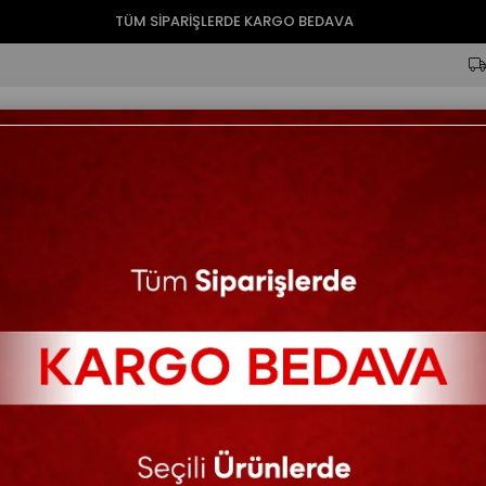
TÜM SİPARİŞLERDE KARGO BEDAVA
ik
Tulum
Ferace
Ceket
Pantolon
Şal
Büyük Beden
Ceylan Tesettür Abiye 
Kişiye özel dikim üründür. Sipa
notuna yazdığınız ölçülere göre 
değişebilir. Bazı modellerde bede
424.32$
559.46$
KARGO BEDAVA