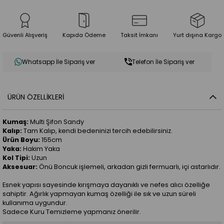
Güvenli Alışveriş
Kapıda Ödeme
Taksit İmkanı
Yurt dışına Kargo
Whatsapp İle Sipariş ver
Telefon İle Sipariş ver
ÜRÜN ÖZELLIKLERI
Kumaş:
Multi Şifon Sandy
Kalıp:
Tam Kalıp, kendi bedeninizi tercih edebilirsiniz.
Ürün Boyu:
155cm
Yaka:
Hakim Yaka
Kol Tipi:
Uzun
Aksesuar:
Önü Boncuk işlemeli, arkadan gizli fermuarlı, içi astarlıdır.
Esnek yapısı sayesinde kırışmaya dayanıklı ve nefes alıcı özelliğe
sahiptir. Ağırlık yapmayan kumaş özelliği ile sık ve uzun süreli
kullanıma uygundur.
Sadece Kuru Temizleme yapmanız önerilir.