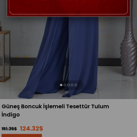
Güneş Boncuk İşlemeli Tesettür Tulum
İndigo
124.32$
151.35$