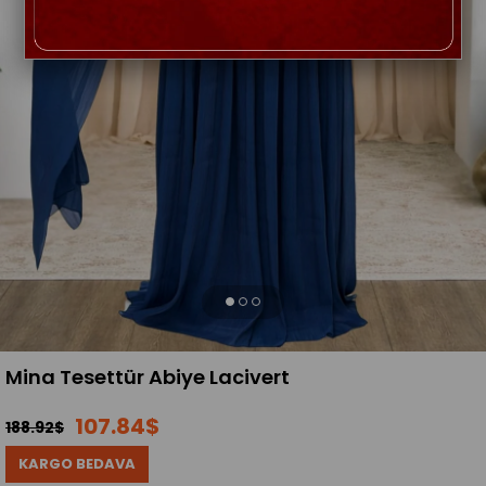
Mina Tesettür Abiye Lacivert
107.84$
188.92$
KARGO BEDAVA