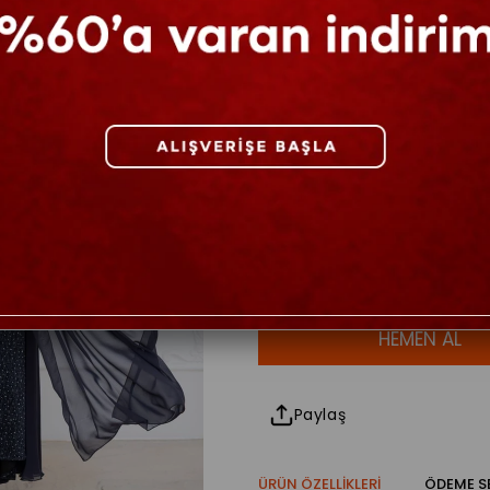
Beden
42
44
46
48
Paylaş
ÜRÜN ÖZELLIKLERI
ÖDEME S