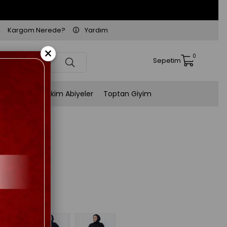
Kargom Nerede?
Yardım
×
0
Sepetim
Kişiye Özel Dikim Abiyeler
Toptan Giyim
asit