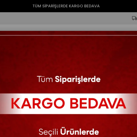
TÜM SİPARİŞLERDE KARGO BEDAVA
ik
Tulum
Ferace
Ceket
Pantolon
Şal
Büyük Beden
Nil Tesettür Abiye Antr
83.78$
110.81$
KARGO BEDAVA
Diğer Renkler