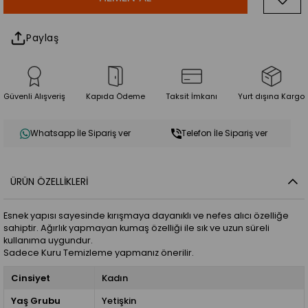
Paylaş
Güvenli Alışveriş
Kapıda Ödeme
Taksit İmkanı
Yurt dışına Kargo
Whatsapp İle Sipariş ver
Telefon İle Sipariş ver
ÜRÜN ÖZELLIKLERI
Esnek yapısı sayesinde kırışmaya dayanıklı ve nefes alıcı özelliğe
sahiptir. Ağırlık yapmayan kumaş özelliği ile sık ve uzun süreli
kullanıma uygundur.
Sadece Kuru Temizleme yapmanız önerilir.
Cinsiyet
Kadın
Yaş Grubu
Yetişkin