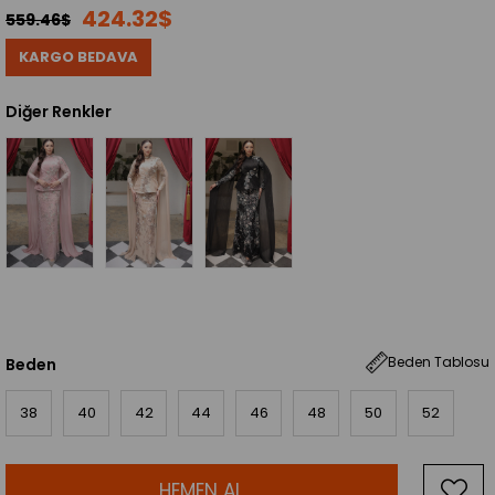
424.32$
559.46$
KARGO BEDAVA
Diğer Renkler
Beden Tablosu
Beden
38
40
42
44
46
48
50
52