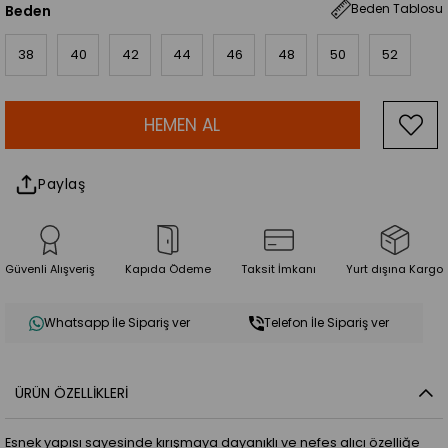
Beden Tablosu
Beden
38
40
42
44
46
48
50
52
Paylaş
Güvenli Alışveriş
Kapıda Ödeme
Taksit İmkanı
Yurt dışına Kargo
Whatsapp İle Sipariş ver
Telefon İle Sipariş ver
ÜRÜN ÖZELLIKLERI
Esnek yapısı sayesinde kırışmaya dayanıklı ve nefes alıcı özelliğe