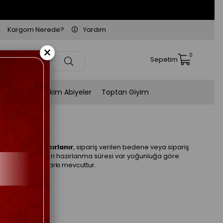
Kargom Nerede?
Yardım
×
0
Sepetim
Kişiye Özel Dikim Abiyeler
Toptan Giyim
yah
riş üzerine hazırlanır
, sipariş verilen bedene veya sipariş
hazırlanır. 3-7 gün hazırlanma süresi var yoğunluğa göre
ne göre fiyat farkı mevcuttur.