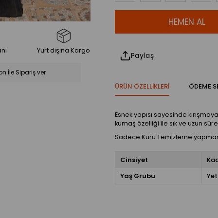
anı
Yurt dışına Kargo
Paylaş
on İle Sipariş ver
ÜRÜN ÖZELLIKLERI
ÖDEME S
Esnek yapısı sayesinde kırışmaya 
kumaş özelliği ile sık ve uzun sür
Sadece Kuru Temizleme yapmanız
Cinsiyet
Ka
Yaş Grubu
Yet