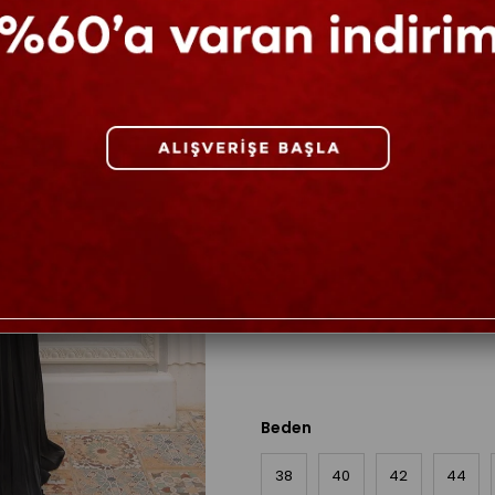
Diğer Renkler
Beden
38
40
42
44