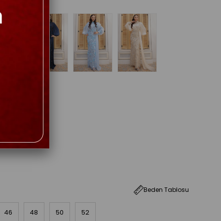
Beden Tablosu
46
48
50
52